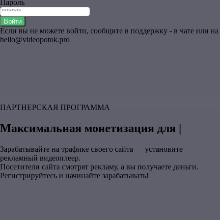
Пароль
Войти
Если вы не можете войти, сообщите в поддержку - в чате или на
hello@videopotok.pro
ПАРТНЕРСКАЯ ПРОГРАММА
Максимальная монетизация для |
Зарабатывайте на трафике своего сайта — установите
рекламный видеоплеер.
Посетители сайта смотрят рекламу, а вы получаете деньги.
Регистрируйтесь и начинайте зарабатывать!